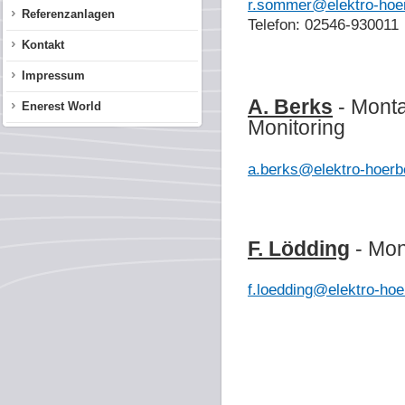
r.sommer@elektro-hoer
Referenzanlagen
Telefon: 02546-930011
Kontakt
Impressum
A. Berks
- Mont
Enerest World
Monitoring
a.berks@elektro-hoerbe
F. Lödding
- Mon
f.loedding@elektro-hoe